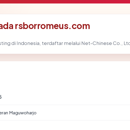
pada rsborromeus.com
ting di Indonesia, terdaftar melalui Net-Chinese Co., Ltd
5
geran Maguwoharjo