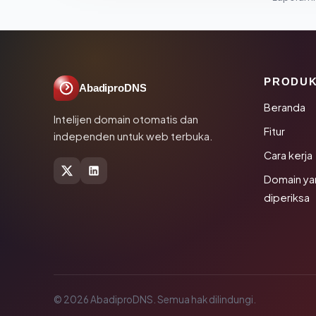
PRODU
AbadiproDNS
Beranda
Intelijen domain otomatis dan
Fitur
independen untuk web terbuka.
Cara kerja
Domain ya
diperiksa
© 2026 AbadiproDNS. Semua hak dilindungi.