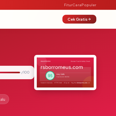
Fitur
Cara
Populer
Cek Gratis
/ 100
lalu