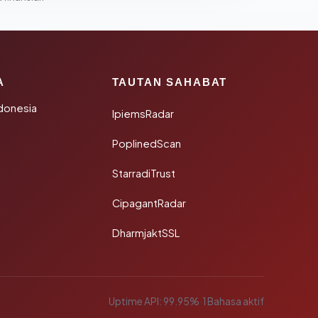
A
TAUTAN SAHABAT
donesia
IpiemsRadar
PoplinedScan
StarradiTrust
CipagantRadar
DharmjaktSSL
Uptime API: 99.95%
·
1 Bahasa aktif