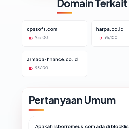
Domain Terkait
cpssoft.com
harpa.co.id
95/100
95/100
ID
ID
armada-finance.co.id
95/100
ID
Pertanyaan Umum
Apakah rsborromeus.com ada di blockli