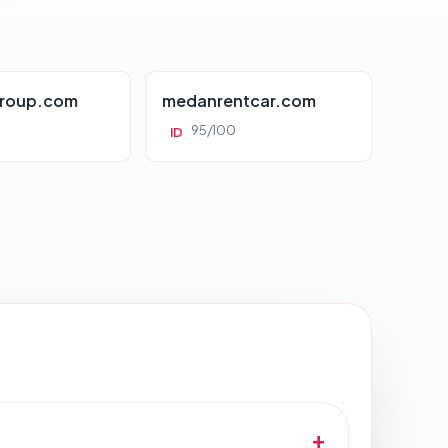
roup.com
medanrentcar.com
95/100
ID