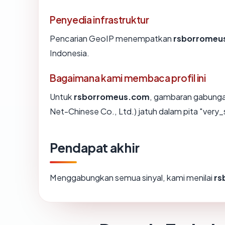
Penyedia infrastruktur
Pencarian GeoIP menempatkan
rsborromeu
Indonesia.
Bagaimana kami membaca profil ini
Untuk
rsborromeus.com
, gambaran gabunga
Net-Chinese Co., Ltd.) jatuh dalam pita "very_
Pendapat akhir
Menggabungkan semua sinyal, kami menilai
rs