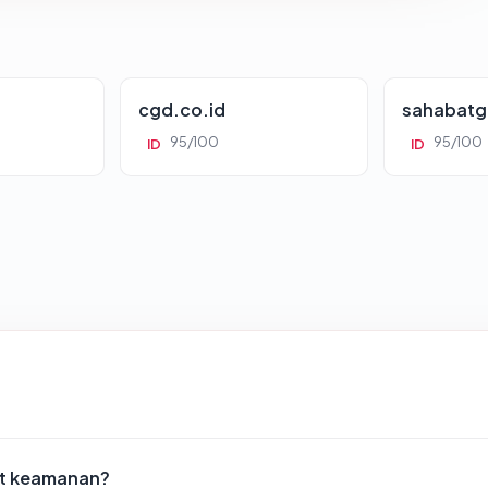
cgd.co.id
sahabatg
95/100
95/100
ID
ID
st keamanan?