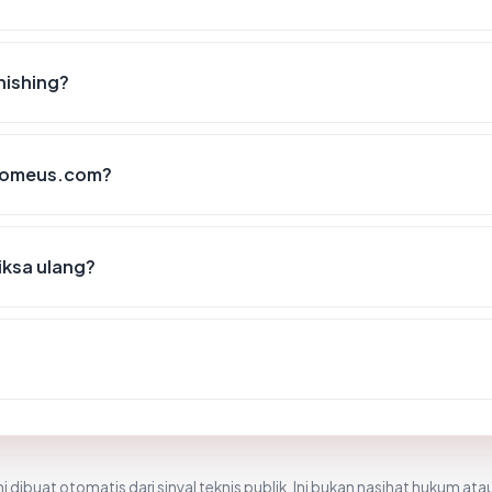
hishing?
orromeus.com?
iksa ulang?
i dibuat otomatis dari sinyal teknis publik. Ini bukan nasihat hukum atau