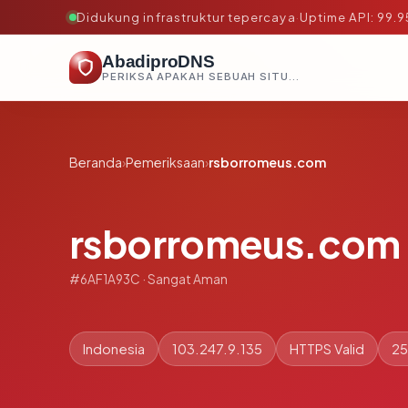
Didukung infrastruktur tepercaya
·
Uptime API: 99.
AbadiproDNS
PERIKSA APAKAH SEBUAH SITUS AMAN, TEPERCAYA, DAN TERVERIFIKASI DALAM HITUNGAN DETIK.
Beranda
›
Pemeriksaan
›
rsborromeus.com
rsborromeus.com
#6AF1A93C · Sangat Aman
Indonesia
103.247.9.135
HTTPS Valid
25