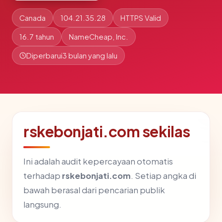
Canada
104.21.35.28
HTTPS Valid
16.7 tahun
NameCheap, Inc.
Diperbarui
3 bulan yang lalu
rskebonjati.com sekilas
Ini adalah audit kepercayaan otomatis
terhadap
rskebonjati.com
. Setiap angka di
bawah berasal dari pencarian publik
langsung.