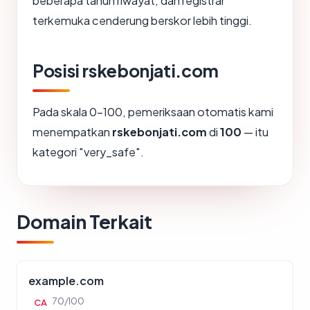
beberapa tahun riwayat, dan registrar
terkemuka cenderung berskor lebih tinggi.
Posisi rskebonjati.com
Pada skala 0-100, pemeriksaan otomatis kami
menempatkan
rskebonjati.com
di
100
— itu
kategori "very_safe".
Domain Terkait
example.com
70/100
CA