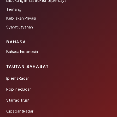
Didukung infrastruktur tepercaya
Tentang
Kebijakan Privasi
Syarat Layanan
BAHASA
Bahasa Indonesia
TAUTAN SAHABAT
IpiemsRadar
PoplinedScan
StarradiTrust
CipagantRadar