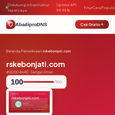
Didukung infrastruktur
Uptime API:
·
Fitur
Cara
Popule
tepercaya
99.95%
AbadiproDNS
Cek Gratis
Beranda
›
Pemeriksaan
›
rskebonjati.com
rskebonjati.com
#6D0D4A4D · Sangat Aman
100
/ 100