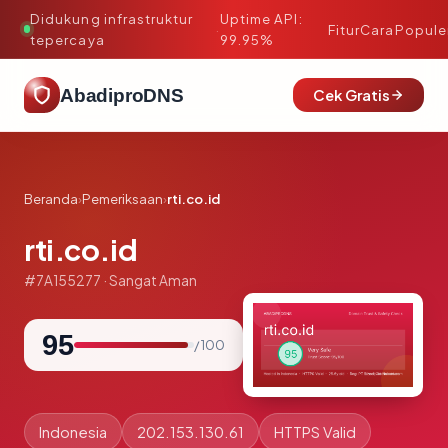
Didukung infrastruktur
Uptime API:
·
Fitur
Cara
Popule
tepercaya
99.95%
AbadiproDNS
Cek Gratis
Beranda
›
Pemeriksaan
›
rti.co.id
rti.co.id
#7A155277 · Sangat Aman
95
/ 100
Indonesia
202.153.130.61
HTTPS Valid