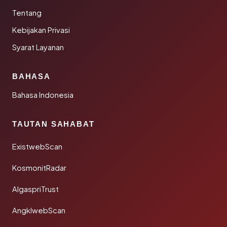
Tentang
Kebijakan Privasi
Syarat Layanan
BAHASA
Bahasa Indonesia
TAUTAN SAHABAT
ExistwebScan
KosmonitRadar
AlgaspriTrust
AngklwebScan