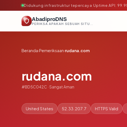
Didukung infrastruktur tepercaya
·
Uptime API: 99.
AbadiproDNS
PERIKSA APAKAH SEBUAH SITUS AMAN, TEPERCAYA, DAN TERVERIFIKASI DALAM HITUNGAN DETIK.
Beranda
›
Pemeriksaan
›
rudana.com
rudana.com
#BD5C042C · Sangat Aman
United States
52.33.207.7
HTTPS Valid