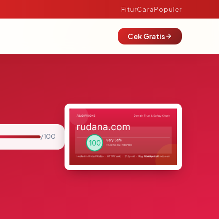
Fitur
Cara
Populer
Cek Gratis
/ 100