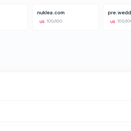
nuklea.com
pre.wedd
100/100
100/10
US
US