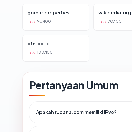
gradle.properties
wikipedia.org
90/100
70/100
US
US
btn.co.id
100/100
US
Pertanyaan Umum
Apakah rudana.com memiliki IPv6?