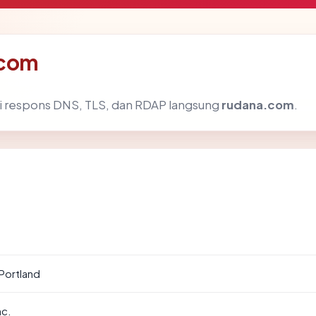
.com
i respons DNS, TLS, dan RDAP langsung
rudana.com
.
 Portland
nc.