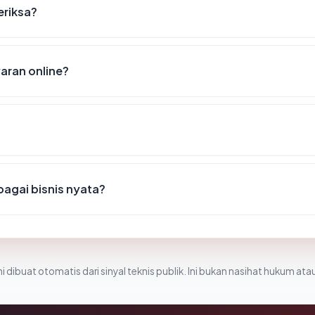
eriksa?
ran online?
agai bisnis nyata?
i dibuat otomatis dari sinyal teknis publik. Ini bukan nasihat hukum atau