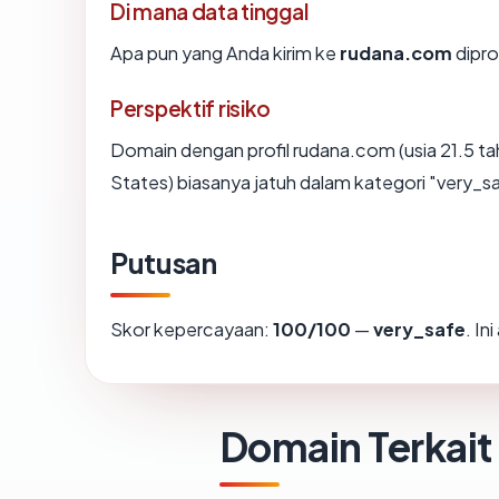
Di mana data tinggal
Apa pun yang Anda kirim ke
rudana.com
dipro
Perspektif risiko
Domain dengan profil rudana.com (usia 21.5 ta
States) biasanya jatuh dalam kategori "very_s
Putusan
Skor kepercayaan:
100/100
—
very_safe
. In
Domain Terkait