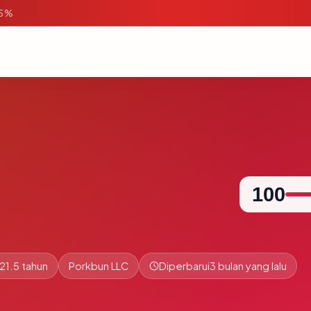
95%
100
21.5 tahun
Porkbun LLC
Diperbarui
3 bulan yang lalu