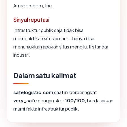
Amazon.com, Inc..
Sinyal reputasi
Infrastruktur publik saja tidak bisa
membuktikan situs aman — hanya bisa
menunjukkan apakah situs mengikuti standar
industri.
Dalam satu kalimat
safelogistic.com
saat ini berperingkat
very_safe
dengan skor
100/100
, berdasarkan
murni fakta infrastruktur publik.