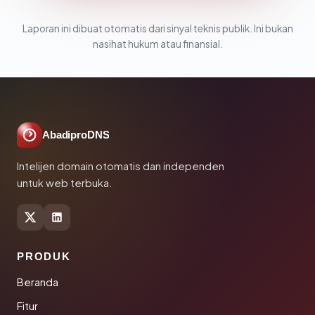
Laporan ini dibuat otomatis dari sinyal teknis publik. Ini bukan
nasihat hukum atau finansial.
AbadiproDNS
Intelijen domain otomatis dan independen
untuk web terbuka.
PRODUK
Beranda
Fitur