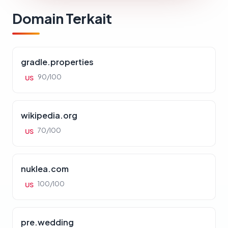
Domain Terkait
gradle.properties
90/100
US
wikipedia.org
70/100
US
nuklea.com
100/100
US
pre.wedding