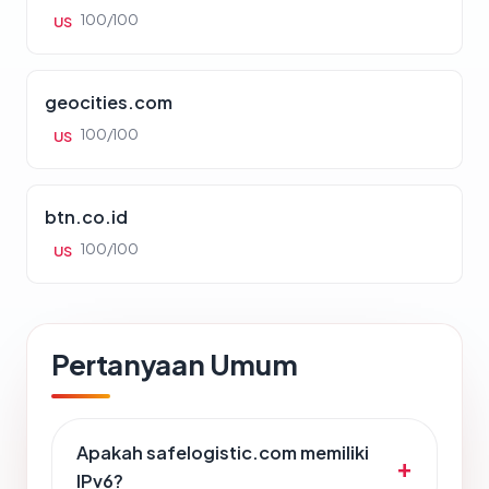
100/100
US
geocities.com
100/100
US
btn.co.id
100/100
US
Pertanyaan Umum
Apakah safelogistic.com memiliki
IPv6?