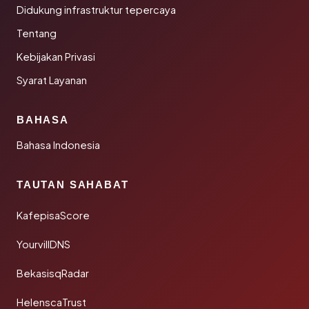
Didukung infrastruktur tepercaya
Tentang
Kebijakan Privasi
Syarat Layanan
BAHASA
Bahasa Indonesia
TAUTAN SAHABAT
KafepisaScore
YourvillDNS
BekasisqRadar
HelenscaTrust