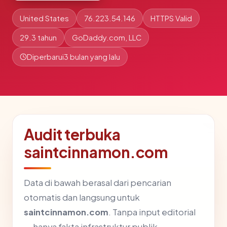
United States
76.223.54.146
HTTPS Valid
29.3 tahun
GoDaddy.com, LLC
Diperbarui
3 bulan yang lalu
Audit terbuka
saintcinnamon.com
Data di bawah berasal dari pencarian
otomatis dan langsung untuk
saintcinnamon.com
. Tanpa input editorial
— hanya fakta infrastruktur publik.