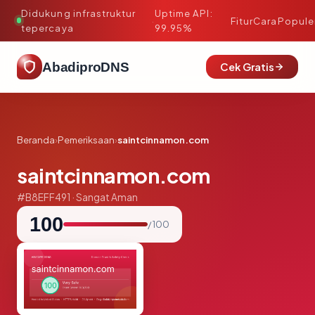
Didukung infrastruktur
Uptime API:
·
Fitur
Cara
Popule
tepercaya
99.95%
AbadiproDNS
Cek Gratis
Beranda
›
Pemeriksaan
›
saintcinnamon.com
saintcinnamon.com
#B8EFF491 · Sangat Aman
100
/ 100