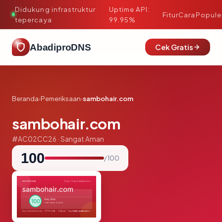
Didukung infrastruktur
Uptime API:
·
Fitur
Cara
Popule
tepercaya
99.95%
AbadiproDNS
Cek Gratis
Beranda
›
Pemeriksaan
›
sambohair.com
sambohair.com
#AC02CC26 · Sangat Aman
100
/ 100