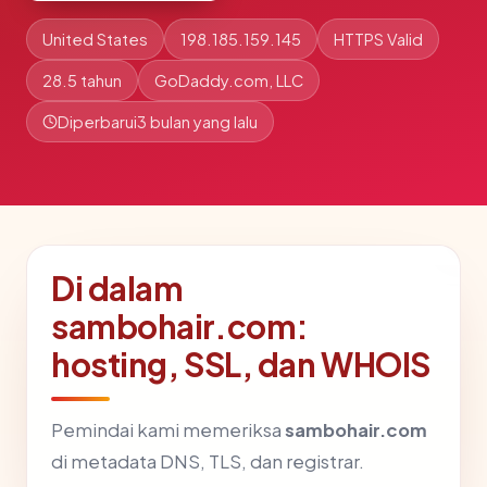
United States
198.185.159.145
HTTPS Valid
28.5 tahun
GoDaddy.com, LLC
Diperbarui
3 bulan yang lalu
Di dalam
sambohair.com:
hosting, SSL, dan WHOIS
Pemindai kami memeriksa
sambohair.com
di metadata DNS, TLS, dan registrar.