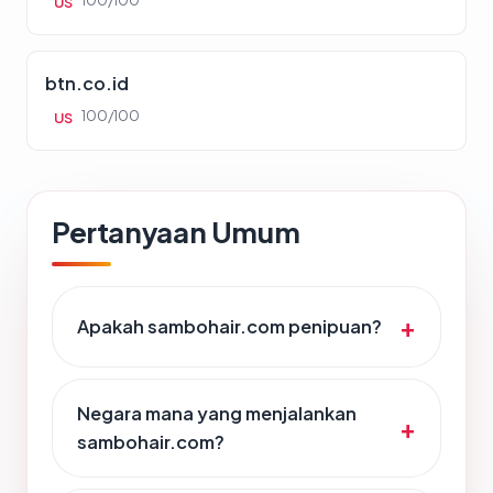
100/100
US
btn.co.id
100/100
US
Pertanyaan Umum
Apakah sambohair.com penipuan?
Negara mana yang menjalankan
sambohair.com?