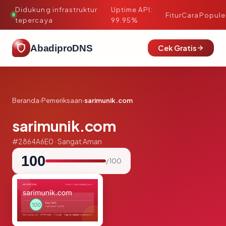
Didukung infrastruktur
Uptime API:
·
Fitur
Cara
Popule
tepercaya
99.95%
AbadiproDNS
Cek Gratis
Beranda
›
Pemeriksaan
›
sarimunik.com
sarimunik.com
#2864A6E0 · Sangat Aman
100
/ 100