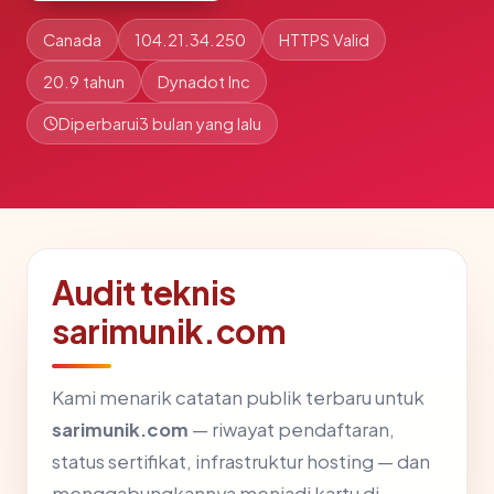
Canada
104.21.34.250
HTTPS Valid
20.9 tahun
Dynadot Inc
Diperbarui
3 bulan yang lalu
Audit teknis
sarimunik.com
Kami menarik catatan publik terbaru untuk
sarimunik.com
— riwayat pendaftaran,
status sertifikat, infrastruktur hosting — dan
menggabungkannya menjadi kartu di