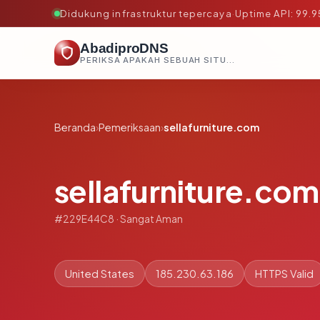
Didukung infrastruktur tepercaya
·
Uptime API: 99.
AbadiproDNS
PERIKSA APAKAH SEBUAH SITUS AMAN, TEPERCAYA, DAN TERVERIFIKASI DALAM HITUNGAN DETIK.
Beranda
›
Pemeriksaan
›
sellafurniture.com
sellafurniture.com
#229E44C8 · Sangat Aman
United States
185.230.63.186
HTTPS Valid