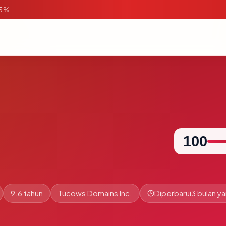
95%
100
9.6 tahun
Tucows Domains Inc.
Diperbarui
3 bulan ya