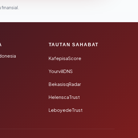
 finansial.
A
TAUTAN SAHABAT
donesia
KafepisaScore
YourvillDNS
BekasisqRadar
HelenscaTrust
LeboyedeTrust