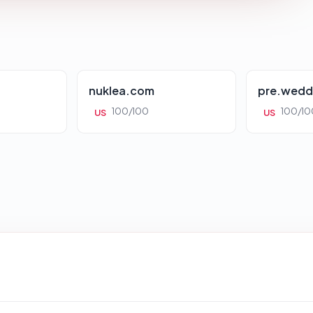
nuklea.com
pre.wedd
100/100
100/10
US
US