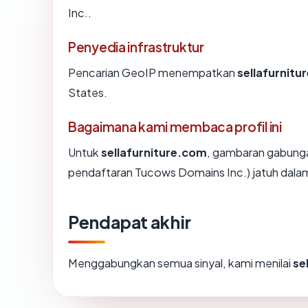
Inc..
Penyedia infrastruktur
Pencarian GeoIP menempatkan
sellafurnitu
States.
Bagaimana kami membaca profil ini
Untuk
sellafurniture.com
, gambaran gabunga
pendaftaran Tucows Domains Inc.) jatuh dalam
Pendapat akhir
Menggabungkan semua sinyal, kami menilai
se