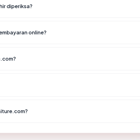
hir diperiksa?
pembayaran online?
e.com?
niture.com?