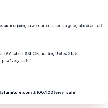
re.com
di jaringan wix com inc, secara geografis di United
n (9.6 tahun, SSL OK, hosting United States,
 pita "very_safe".
llafurniture.com
di
100/100
(
very_safe
).