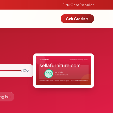
Fitur
Cara
Populer
Cek Gratis
/ 100
ng lalu