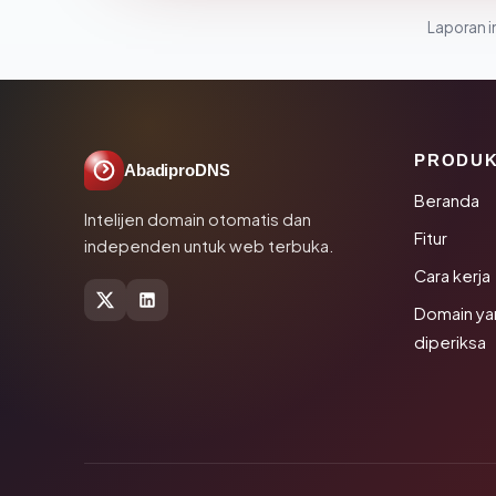
Laporan in
PRODU
AbadiproDNS
Beranda
Intelijen domain otomatis dan
Fitur
independen untuk web terbuka.
Cara kerja
Domain ya
diperiksa