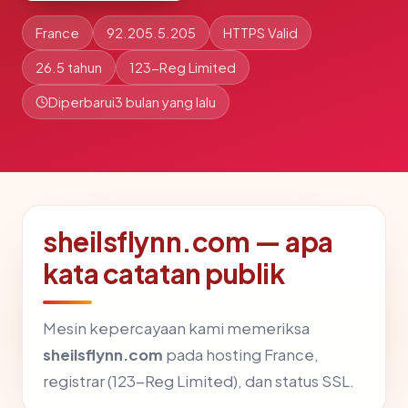
France
92.205.5.205
HTTPS Valid
26.5 tahun
123-Reg Limited
Diperbarui
3 bulan yang lalu
sheilsflynn.com — apa
kata catatan publik
Mesin kepercayaan kami memeriksa
sheilsflynn.com
pada hosting France,
registrar (123-Reg Limited), dan status SSL.