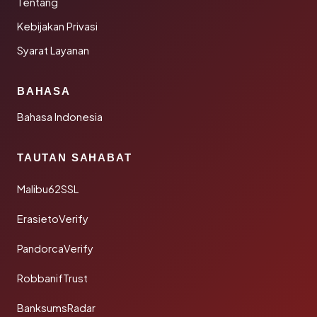
Tentang
Kebijakan Privasi
Syarat Layanan
BAHASA
Bahasa Indonesia
TAUTAN SAHABAT
Malibu62SSL
ErasietoVerify
PandorcaVerify
RobbanifTrust
BanksumsRadar