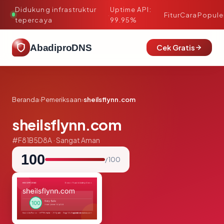
Didukung infrastruktur
Uptime API:
·
Fitur
Cara
Popule
tepercaya
99.95%
AbadiproDNS
Cek Gratis
Beranda
›
Pemeriksaan
›
sheilsflynn.com
sheilsflynn.com
#F81B5D8A · Sangat Aman
100
/ 100