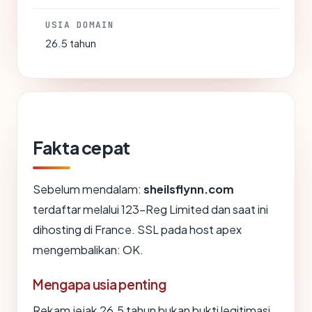
USIA DOMAIN
26.5 tahun
Fakta cepat
Sebelum mendalam:
sheilsflynn.com
terdaftar melalui 123-Reg Limited dan saat ini
dihosting di France. SSL pada host apex
mengembalikan: OK.
Mengapa usia penting
Rekam jejak 26.5 tahun bukan bukti legitimasi,