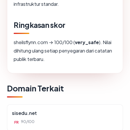
infrastruktur standar.
Ringkasan skor
sheilsflynn.com → 100/100 (
very_safe
). Nilai
dihitung ulang setiap penyegaran dari catatan
publik terbaru.
Domain Terkait
sisedu.net
90/100
FR