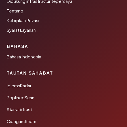
Didukung infrastruktur tepercaya
Tentang
Kebijakan Privasi
Syarat Layanan
BAHASA
Bahasa Indonesia
TAUTAN SAHABAT
IpiemsRadar
PoplinedScan
StarradiTrust
CipagantRadar