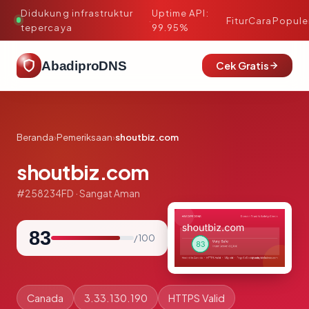
Didukung infrastruktur
Uptime API:
·
Fitur
Cara
Popule
tepercaya
99.95%
AbadiproDNS
Cek Gratis
Beranda
›
Pemeriksaan
›
shoutbiz.com
shoutbiz.com
#258234FD · Sangat Aman
83
/ 100
Canada
3.33.130.190
HTTPS Valid