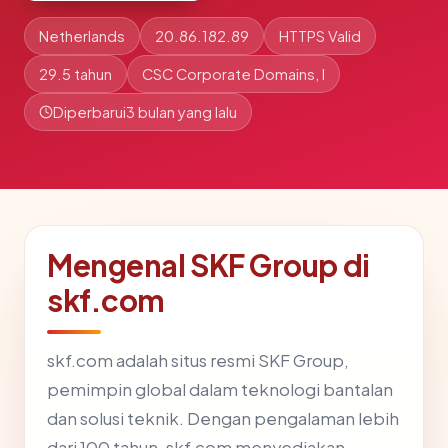
Netherlands
20.86.182.89
HTTPS Valid
29.5 tahun
CSC Corporate Domains, I
Diperbarui
3 bulan yang lalu
Mengenal SKF Group di
skf.com
skf.com adalah situs resmi SKF Group,
pemimpin global dalam teknologi bantalan
dan solusi teknik. Dengan pengalaman lebih
dari 100 tahun, skf.com menyediakan