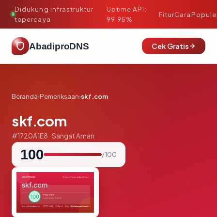
Didukung infrastruktur
Uptime API:
·
Fitur
Cara
Popule
tepercaya
99.95%
AbadiproDNS
Cek Gratis
Beranda
›
Pemeriksaan
›
skf.com
skf.com
#1720A1E8 · Sangat Aman
100
/ 100