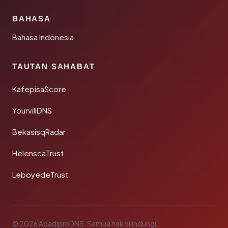
BAHASA
Bahasa Indonesia
TAUTAN SAHABAT
KafepisaScore
YourvillDNS
BekasisqRadar
HelenscaTrust
LeboyedeTrust
© 2026 AbadiproDNS. Semua hak dilindungi.