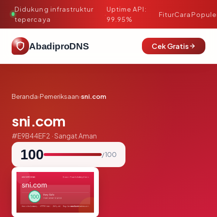
Didukung infrastruktur
Uptime API:
·
Fitur
Cara
Popule
tepercaya
99.95%
AbadiproDNS
Cek Gratis
Beranda
›
Pemeriksaan
›
sni.com
sni.com
#E9B44EF2 · Sangat Aman
100
/ 100