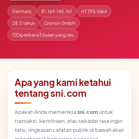
Germany
81.169.145.161
HTTPS Valid
28.5 tahun
Cronon GmbH
Diperbarui
3 bulan yang lalu
Apa yang kami ketahui
tentang sni.com
Apakah Anda memeriksa
sni.com
untuk
transaksi, kemitraan, atau sekadar rasa ingin
tahu, ringkasan catatan publik di bawah akan
menghemat beberapa pencarian.