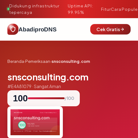
Didukung infrastruktur
Uptime API:
·
Fitur
Cara
Popule
tepercaya
99.95%
AbadiproDNS
Cek Gratis
Beranda
›
Pemeriksaan
›
snsconsulting.com
snsconsulting.com
#E4A81079 · Sangat Aman
100
/ 100