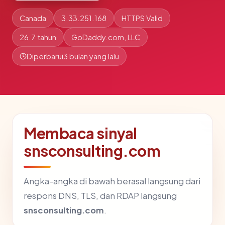
Canada
3.33.251.168
HTTPS Valid
26.7 tahun
GoDaddy.com, LLC
Diperbarui
3 bulan yang lalu
Membaca sinyal
snsconsulting.com
Angka-angka di bawah berasal langsung dari
respons DNS, TLS, dan RDAP langsung
snsconsulting.com
.