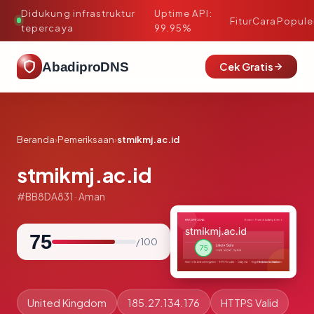
Didukung infrastruktur
Uptime API:
·
Fitur
Cara
Popule
tepercaya
99.95%
AbadiproDNS
Cek Gratis
Beranda
›
Pemeriksaan
›
stmikmj.ac.id
stmikmj.ac.id
#BB8DA831 · Aman
75
/ 100
United Kingdom
185.27.134.176
HTTPS Valid