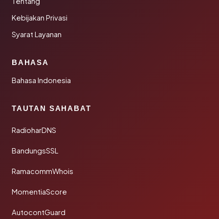
Tentang
Kebijakan Privasi
Syarat Layanan
BAHASA
Bahasa Indonesia
TAUTAN SAHABAT
RadioharDNS
BandungsSSL
RamacommWhois
MomentiaScore
AutocontGuard