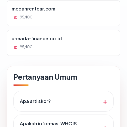
medanrentcar.com
95/100
ID
armada-finance.co.id
95/100
ID
Pertanyaan Umum
Apa arti skor?
Apakah informasi WHOIS