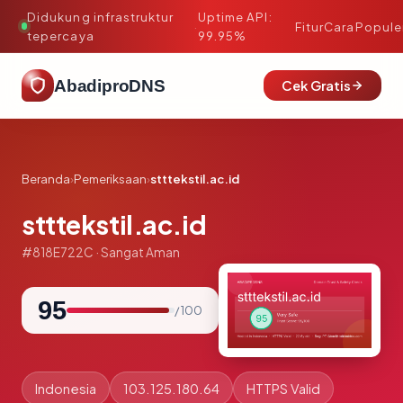
Didukung infrastruktur
Uptime API:
·
Fitur
Cara
Popule
tepercaya
99.95%
AbadiproDNS
Cek Gratis
Beranda
›
Pemeriksaan
›
stttekstil.ac.id
stttekstil.ac.id
#818E722C · Sangat Aman
95
/ 100
Indonesia
103.125.180.64
HTTPS Valid