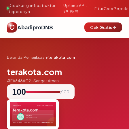
Didukung infrastruktur
Uptime API:
·
Fitur
Cara
Popule
tepercaya
99.95%
AbadiproDNS
Cek Gratis
Beranda
›
Pemeriksaan
›
terakota.com
terakota.com
#EA648AC2 · Sangat Aman
100
/ 100