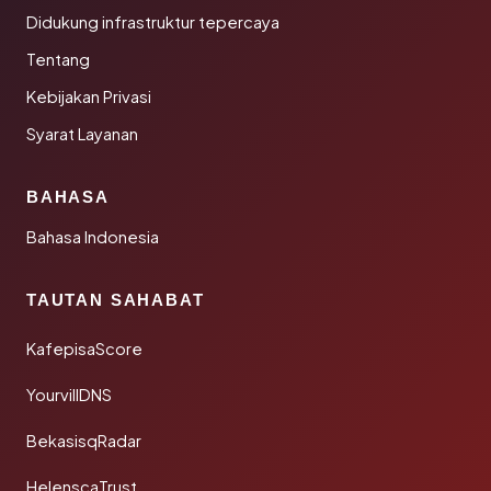
Didukung infrastruktur tepercaya
Tentang
Kebijakan Privasi
Syarat Layanan
BAHASA
Bahasa Indonesia
TAUTAN SAHABAT
KafepisaScore
YourvillDNS
BekasisqRadar
HelenscaTrust