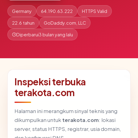
Germany
64.190.63.222
HTTPS Valid
22.6 tahun
GoDaddy.com, LLC
Diperbarui
3 bulan yang lalu
Inspeksi terbuka
terakota.com
Halaman ini merangkum sinyal teknis yang
dikumpulkan untuk
terakota.com
: lokasi
server, status HTTPS, registrar, usia domain,
dan konfigurasi DNS.