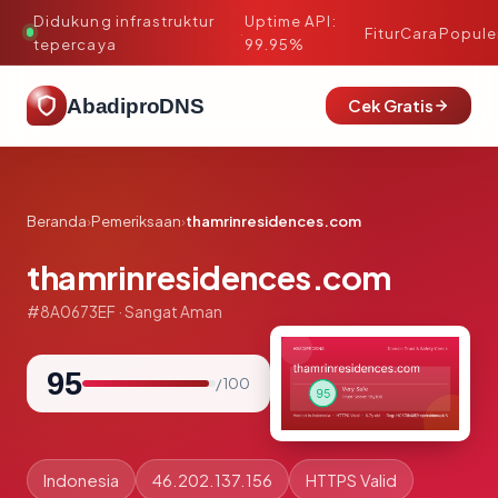
Didukung infrastruktur
Uptime API:
·
Fitur
Cara
Popule
tepercaya
99.95%
AbadiproDNS
Cek Gratis
Beranda
›
Pemeriksaan
›
thamrinresidences.com
thamrinresidences.com
#8A0673EF · Sangat Aman
95
/ 100
Indonesia
46.202.137.156
HTTPS Valid