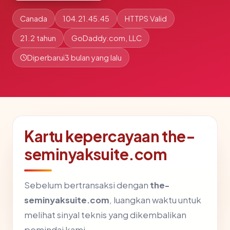
Canada
104.21.45.45
HTTPS Valid
21.2 tahun
GoDaddy.com, LLC
Diperbarui
3 bulan yang lalu
Kartu kepercayaan the-
seminyaksuite.com
Sebelum bertransaksi dengan
the-
seminyaksuite.com
, luangkan waktu untuk
melihat sinyal teknis yang dikembalikan
pemindai kami.