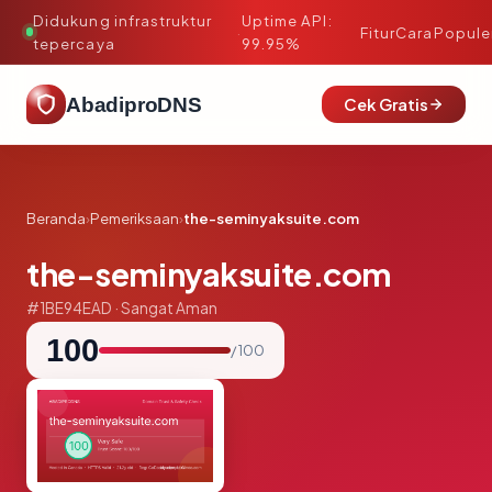
Didukung infrastruktur
Uptime API:
·
Fitur
Cara
Popule
tepercaya
99.95%
AbadiproDNS
Cek Gratis
Beranda
›
Pemeriksaan
›
the-seminyaksuite.com
the-seminyaksuite.com
#1BE94EAD · Sangat Aman
100
/ 100