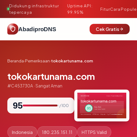
Didukung infrastruktur
Uptime API:
·
Fitur
Cara
Popule
tepercaya
99.95%
AbadiproDNS
Cek Gratis
Beranda
›
Pemeriksaan
›
tokokartunama.com
tokokartunama.com
#C453730A · Sangat Aman
95
/ 100
Indonesia
180.235.151.11
HTTPS Valid