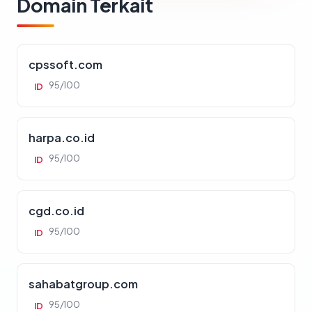
Domain Terkait
cpssoft.com
95/100
ID
harpa.co.id
95/100
ID
cgd.co.id
95/100
ID
sahabatgroup.com
95/100
ID