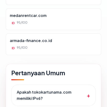
medanrentcar.com
95/100
ID
armada-finance.co.id
95/100
ID
Pertanyaan Umum
Apakah tokokartunama.com
memiliki IPv6?