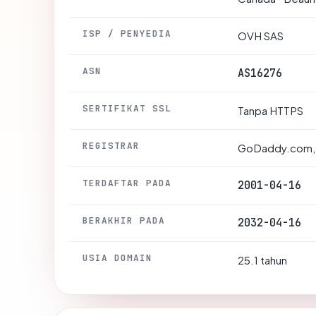
ISP / PENYEDIA
OVH SAS
ASN
AS16276
SERTIFIKAT SSL
Tanpa HTTPS
REGISTRAR
GoDaddy.com,
TERDAFTAR PADA
2001-04-16
BERAKHIR PADA
2032-04-16
USIA DOMAIN
25.1 tahun