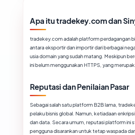
Apa itu tradekey.com dan Si
tradekey.com adalah platform perdagangan bi
antara eksportir dan importir dari berbagai neg
usia domain yang sudah matang. Meskipun bero
ini belum menggunakan HTTPS, yang merupaka
Reputasi dan Penilaian Pasar
Sebagai salah satu platform B2B lama, trade
pelaku bisnis global. Namun, ketiadaan enkrips
dan data. Secara umum, reputasi platform ini st
pengguna disarankan untuk tetap waspada d