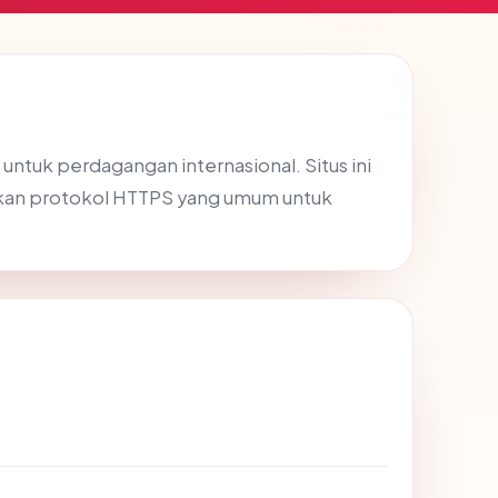
tuk perdagangan internasional. Situs ini
akan protokol HTTPS yang umum untuk