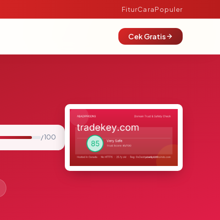
Fitur
Cara
Populer
Cek Gratis
/ 100