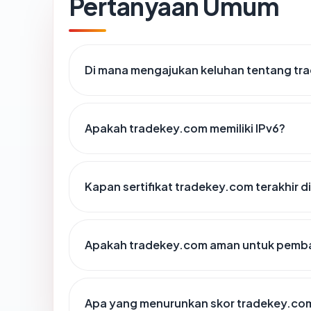
Pertanyaan Umum
Di mana mengajukan keluhan tentang t
Apakah tradekey.com memiliki IPv6?
Kapan sertifikat tradekey.com terakhir d
Apakah tradekey.com aman untuk pemba
Apa yang menurunkan skor tradekey.co