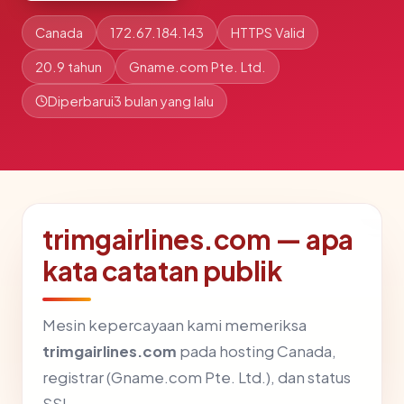
Canada
172.67.184.143
HTTPS Valid
20.9 tahun
Gname.com Pte. Ltd.
Diperbarui
3 bulan yang lalu
trimgairlines.com — apa
kata catatan publik
Mesin kepercayaan kami memeriksa
trimgairlines.com
pada hosting Canada,
registrar (Gname.com Pte. Ltd.), dan status
SSL.