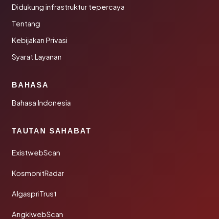
Didukung infrastruktur tepercaya
Tentang
Kebijakan Privasi
Syarat Layanan
BAHASA
Bahasa Indonesia
TAUTAN SAHABAT
ExistwebScan
KosmonitRadar
AlgaspriTrust
AngklwebScan