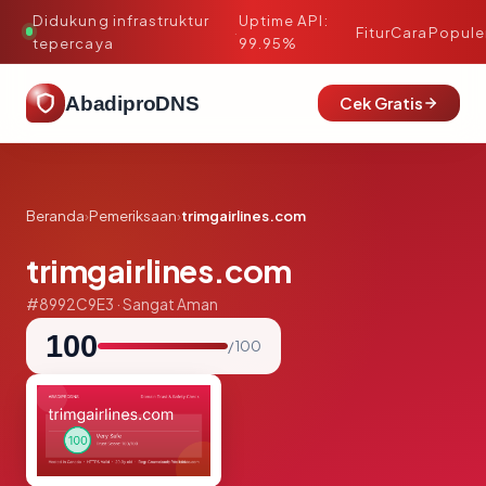
Didukung infrastruktur
Uptime API:
·
Fitur
Cara
Popule
tepercaya
99.95%
AbadiproDNS
Cek Gratis
Beranda
›
Pemeriksaan
›
trimgairlines.com
trimgairlines.com
#8992C9E3 · Sangat Aman
100
/ 100