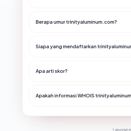
Berapa umur trinityaluminum.com?
Siapa yang mendaftarkan trinityalumin
Apa arti skor?
Apakah informasi WHOIS trinityalumin
Laporan in