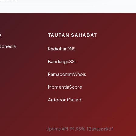
A
TAUTAN SAHABAT
donesia
RadioharDNS
BandungsSSL
RamacommWhois
MomentiaScore
AutocontGuard
Uptime API: 99.95%
·
1 Bahasa aktif