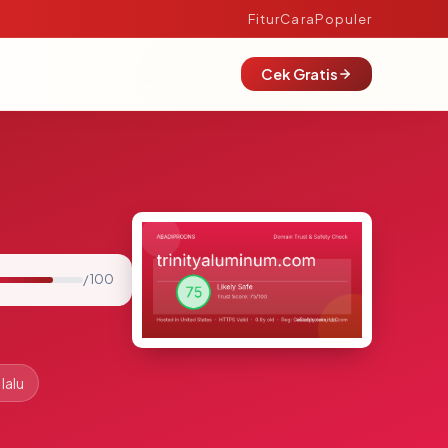
Fitur
Cara
Populer
Cek Gratis
/ 100
lalu