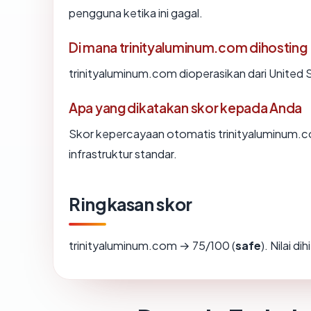
pengguna ketika ini gagal.
Di mana trinityaluminum.com dihosting
trinityaluminum.com dioperasikan dari United 
Apa yang dikatakan skor kepada Anda
Skor kepercayaan otomatis trinityaluminum.c
infrastruktur standar.
Ringkasan skor
trinityaluminum.com → 75/100 (
safe
). Nilai d