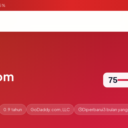
95%
com
75
0.9 tahun
GoDaddy.com, LLC
Diperbarui
3 bulan yang 