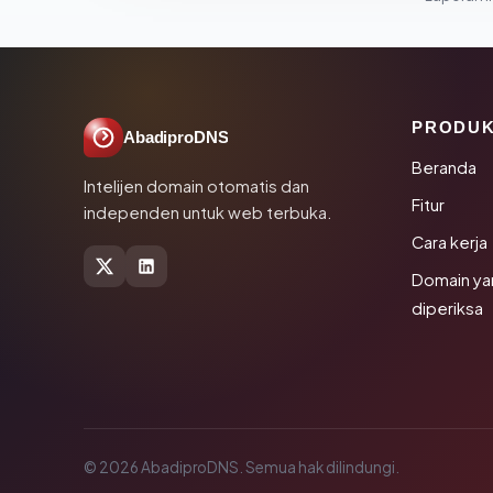
PRODU
AbadiproDNS
Beranda
Intelijen domain otomatis dan
Fitur
independen untuk web terbuka.
Cara kerja
Domain ya
diperiksa
© 2026 AbadiproDNS. Semua hak dilindungi.