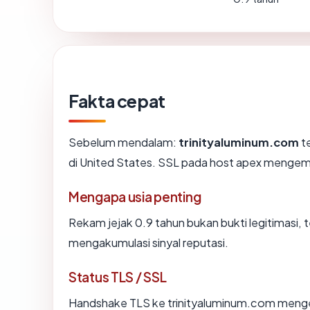
Fakta cepat
Sebelum mendalam:
trinityaluminum.com
te
di United States. SSL pada host apex mengem
Mengapa usia penting
Rekam jejak 0.9 tahun bukan bukti legitimasi, t
mengakumulasi sinyal reputasi.
Status TLS / SSL
Handshake TLS ke trinityaluminum.com meng