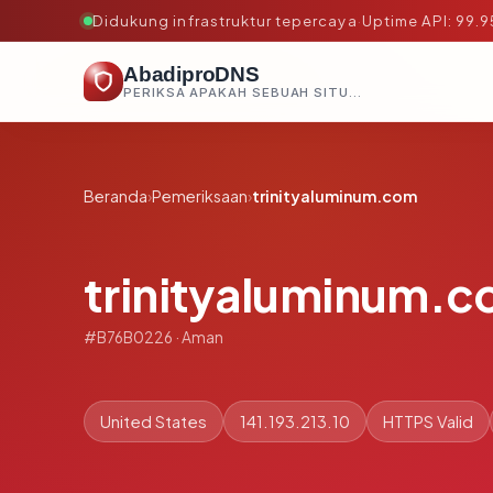
Didukung infrastruktur tepercaya
·
Uptime API: 99.
AbadiproDNS
PERIKSA APAKAH SEBUAH SITUS AMAN, TEPERCAYA, DAN TERVERIFIKASI DALAM HITUNGAN DETIK.
Beranda
›
Pemeriksaan
›
trinityaluminum.com
trinityaluminum.
#B76B0226 · Aman
United States
141.193.213.10
HTTPS Valid