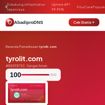
Didukung infrastruktur
Uptime API:
·
Fitur
Cara
Popule
tepercaya
99.95%
AbadiproDNS
Cek Gratis
Beranda
›
Pemeriksaan
›
tyrolit.com
tyrolit.com
#B85FB782 · Sangat Aman
100
/ 100