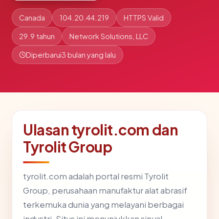
Canada
104.20.44.219
HTTPS Valid
29.9 tahun
Network Solutions, LLC
Diperbarui
3 bulan yang lalu
Ulasan tyrolit.com dan
Tyrolit Group
tyrolit.com adalah portal resmi Tyrolit
Group, perusahaan manufaktur alat abrasif
terkemuka dunia yang melayani berbagai
industri. Situs ini menunjukkan sinyal