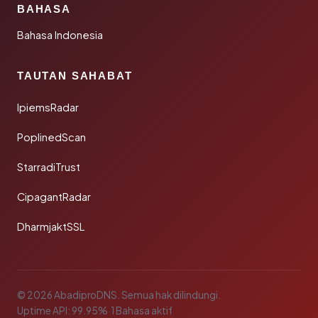
BAHASA
Bahasa Indonesia
TAUTAN SAHABAT
IpiemsRadar
PoplinedScan
StarradiTrust
CipagantRadar
DharmjaktSSL
© 2026 AbadiproDNS. Semua hak dilindungi.
Uptime API: 99.95%
·
1 Bahasa aktif