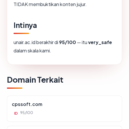
TIDAK membuktikan konten jujur.
Intinya
unair.ac.id berakhir di
95/100
— itu
very_safe
dalam skala kami.
Domain Terkait
cpssoft.com
95/100
ID