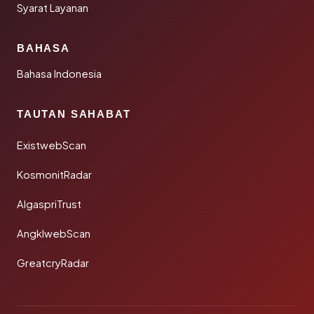
Syarat Layanan
BAHASA
Bahasa Indonesia
TAUTAN SAHABAT
ExistwebScan
KosmonitRadar
AlgaspriTrust
AngklwebScan
GreatcryRadar