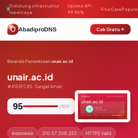
Didukung infrastruktur
Uptime API:
·
Fitur
Cara
Popule
tepercaya
99.95%
AbadiproDNS
Cek Gratis
Beranda
›
Pemeriksaan
›
unair.ac.id
unair.ac.id
#4155FC85 · Sangat Aman
95
/ 100
Indonesia
210.57.208.253
HTTPS Valid