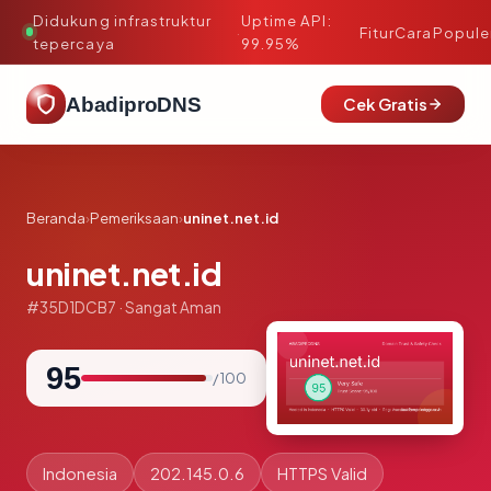
Didukung infrastruktur
Uptime API:
·
Fitur
Cara
Popule
tepercaya
99.95%
AbadiproDNS
Cek Gratis
Beranda
›
Pemeriksaan
›
uninet.net.id
uninet.net.id
#35D1DCB7 · Sangat Aman
95
/ 100
Indonesia
202.145.0.6
HTTPS Valid