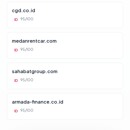
cgd.co.id
95/100
ID
medanrentcar.com
95/100
ID
sahabatgroup.com
95/100
ID
armada-finance.co.id
95/100
ID