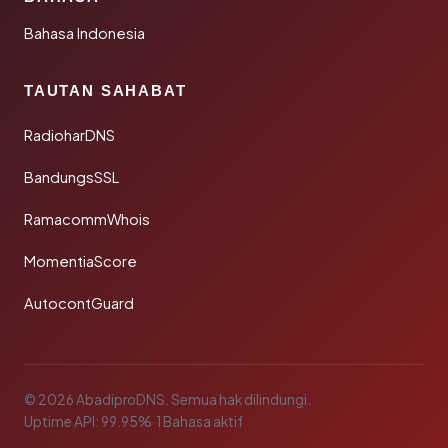
Bahasa Indonesia
TAUTAN SAHABAT
RadioharDNS
BandungsSSL
RamacommWhois
MomentiaScore
AutocontGuard
© 2026 AbadiproDNS. Semua hak dilindungi.
Uptime API: 99.95%
·
1 Bahasa aktif