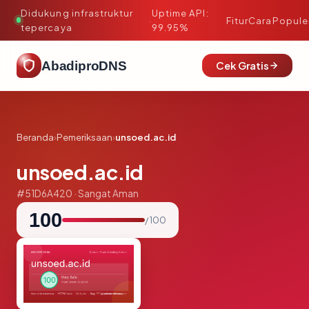
Didukung infrastruktur
Uptime API:
·
Fitur
Cara
Popule
tepercaya
99.95%
AbadiproDNS
Cek Gratis
Beranda
›
Pemeriksaan
›
unsoed.ac.id
unsoed.ac.id
#51D6A420 · Sangat Aman
100
/ 100