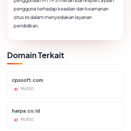
penggunaan HTTPS menambah kepercayaan
pengguna terhadap keaslian dan keamanan
situs ini dalam menyediakan layanan
pendidikan.
Domain Terkait
cpssoft.com
95/100
ID
harpa.co.id
95/100
ID