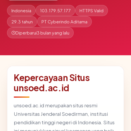
Indonesia
103.179.57.177
HTTPS Valid
29.3 tahun
PT Cyberindo Aditama
Diperbarui
3 bulan yang lalu
Kepercayaan Situs
unsoed.ac.id
unsoed.ac.id merupakan situs resmi
Universitas Jenderal Soedirman, institusi
pendidikan tinggi negeri di Indonesia. Situs
ini menunjukkan sinyal keamanan yang baik