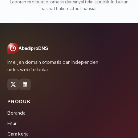
Laporan ini dibuat otomatis dari sinyal teknis publik. Ini bukan
nasihat hukum atau finansial.
AbadiproDNS
Intelijen domain otomatis dan independen
untuk web terbuka.
PRODUK
Beranda
Fitur
Cara kerja