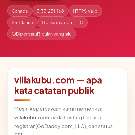
Canada
3.33.251.168
HTTPS Valid
25.1 tahun
GoDaddy.com, LLC
Diperbarui
3 bulan yang lalu
villakubu.com — apa
kata catatan publik
Mesin kepercayaan kami memeriksa
villakubu.com
pada hosting Canada,
registrar (GoDaddy.com, LLC), dan status
SSL.