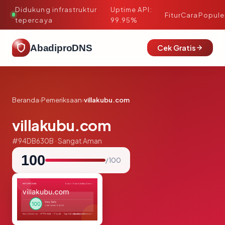
Didukung infrastruktur
Uptime API:
·
Fitur
Cara
Popule
tepercaya
99.95%
AbadiproDNS
Cek Gratis
Beranda
›
Pemeriksaan
›
villakubu.com
villakubu.com
#94DB630B · Sangat Aman
100
/ 100