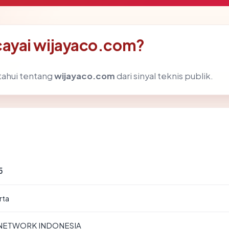
ayai wijayaco.com?
tahui tentang
wijayaco.com
dari sinyal teknis publik.
5
rta
 NETWORK INDONESIA