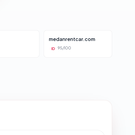
d
medanrentcar.com
95/100
ID