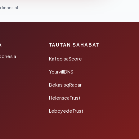
 finansial.
A
TAUTAN SAHABAT
donesia
KafepisaScore
YourvillDNS
BekasisqRadar
HelenscaTrust
LeboyedeTrust