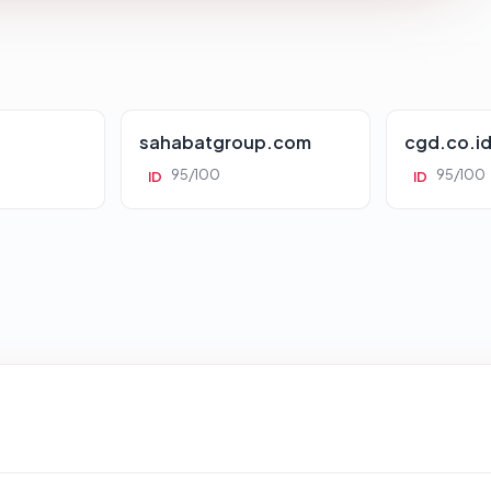
sahabatgroup.com
cgd.co.i
95/100
95/100
ID
ID