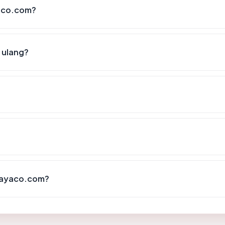
yaco.com?
 ulang?
ijayaco.com?