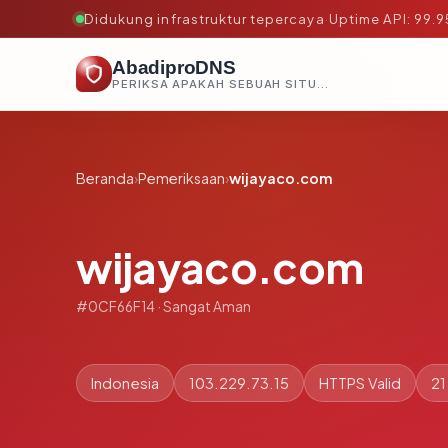
Didukung infrastruktur tepercaya
·
Uptime API: 99.
AbadiproDNS
PERIKSA APAKAH SEBUAH SITUS AMAN, TEPERCAYA, DAN TERVERIFIKASI DALAM HITUNGAN DETIK.
Beranda
›
Pemeriksaan
›
wijayaco.com
wijayaco.com
#0CF66F14 · Sangat Aman
Indonesia
103.229.73.15
HTTPS Valid
21