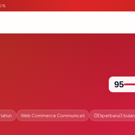
95%
95
 tahun
Web Commerce Communicati
Diperbarui
3 bulan