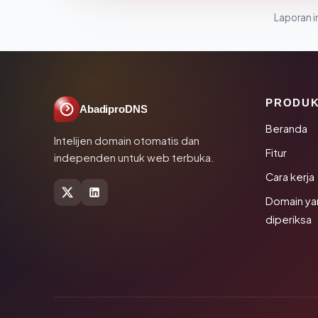
Laporan in
PRODU
AbadiproDNS
Beranda
Intelijen domain otomatis dan
Fitur
independen untuk web terbuka.
Cara kerja
Domain ya
diperiksa