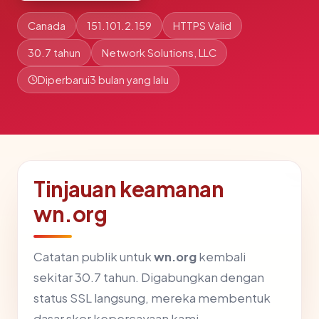
Canada
151.101.2.159
HTTPS Valid
30.7 tahun
Network Solutions, LLC
Diperbarui
3 bulan yang lalu
Tinjauan keamanan
wn.org
Catatan publik untuk
wn.org
kembali
sekitar 30.7 tahun. Digabungkan dengan
status SSL langsung, mereka membentuk
dasar skor kepercayaan kami.