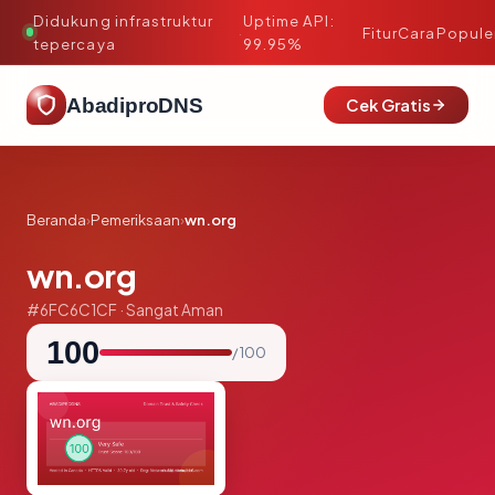
Didukung infrastruktur
Uptime API:
·
Fitur
Cara
Popule
tepercaya
99.95%
AbadiproDNS
Cek Gratis
Beranda
›
Pemeriksaan
›
wn.org
wn.org
#6FC6C1CF · Sangat Aman
100
/ 100