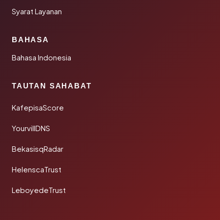
Syarat Layanan
BAHASA
Bahasa Indonesia
TAUTAN SAHABAT
KafepisaScore
YourvillDNS
BekasisqRadar
HelenscaTrust
LeboyedeTrust