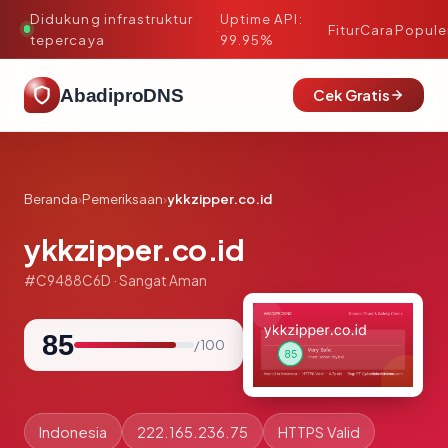
Didukung infrastruktur
Uptime API:
·
Fitur
Cara
Popule
tepercaya
99.95%
AbadiproDNS
Cek Gratis
Beranda
›
Pemeriksaan
›
ykkzipper.co.id
ykkzipper.co.id
#C9488C6D · Sangat Aman
85
/ 100
Indonesia
222.165.236.75
HTTPS Valid