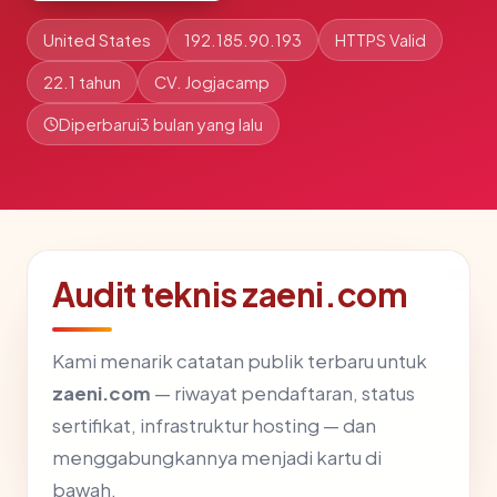
United States
192.185.90.193
HTTPS Valid
22.1 tahun
CV. Jogjacamp
Diperbarui
3 bulan yang lalu
Audit teknis zaeni.com
Kami menarik catatan publik terbaru untuk
zaeni.com
— riwayat pendaftaran, status
sertifikat, infrastruktur hosting — dan
menggabungkannya menjadi kartu di
bawah.