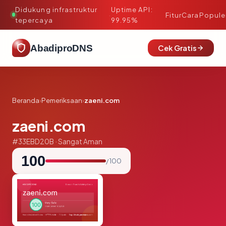
Didukung infrastruktur
Uptime API:
·
Fitur
Cara
Popule
tepercaya
99.95%
AbadiproDNS
Cek Gratis
Beranda
›
Pemeriksaan
›
zaeni.com
zaeni.com
#33EBD20B · Sangat Aman
100
/ 100