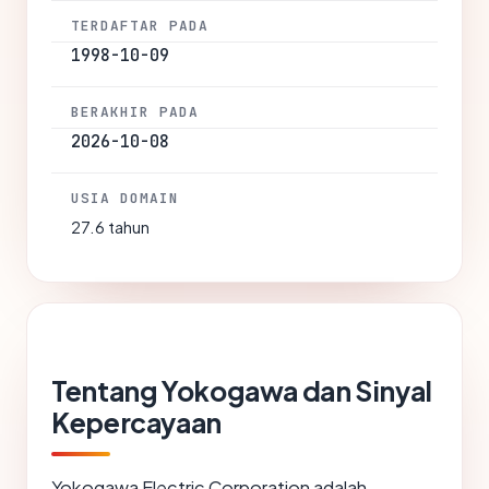
TERDAFTAR PADA
1998-10-09
BERAKHIR PADA
2026-10-08
USIA DOMAIN
27.6 tahun
Tentang Yokogawa dan Sinyal
Kepercayaan
Yokogawa Electric Corporation adalah