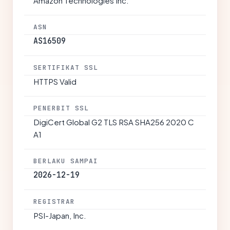
Amazon Technologies Inc.
ASN
AS16509
SERTIFIKAT SSL
HTTPS Valid
PENERBIT SSL
DigiCert Global G2 TLS RSA SHA256 2020 C
A1
BERLAKU SAMPAI
2026-12-19
REGISTRAR
PSI-Japan, Inc.