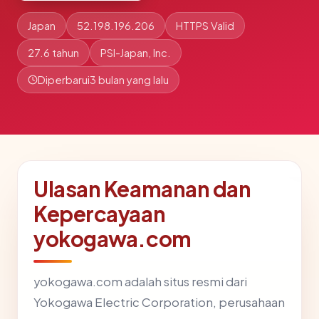
Japan
52.198.196.206
HTTPS Valid
27.6 tahun
PSI-Japan, Inc.
Diperbarui
3 bulan yang lalu
Ulasan Keamanan dan
Kepercayaan
yokogawa.com
yokogawa.com adalah situs resmi dari
Yokogawa Electric Corporation, perusahaan