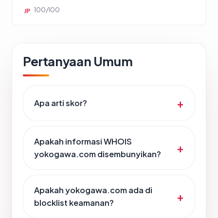
100/100
JP
Pertanyaan Umum
Apa arti skor?
Apakah informasi WHOIS
yokogawa.com disembunyikan?
Apakah yokogawa.com ada di
blocklist keamanan?